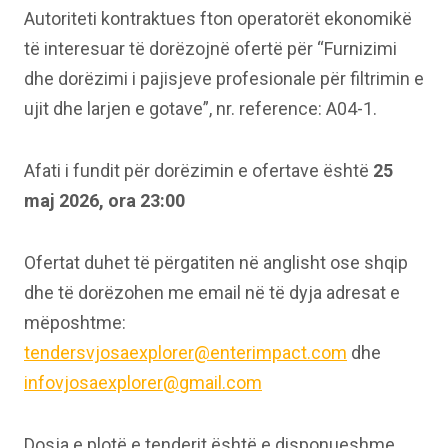
Autoriteti kontraktues fton operatorët ekonomikë
të interesuar të dorëzojnë ofertë për “Furnizimi
dhe dorëzimi i pajisjeve profesionale për filtrimin e
ujit dhe larjen e gotave”, nr. reference: A04-1.
Afati i fundit për dorëzimin e ofertave është
25
maj 2026, ora 23:00
Ofertat duhet të përgatiten në anglisht ose shqip
dhe të dorëzohen me email në të dyja adresat e
mëposhtme:
tendersvjosaexplorer@enterimpact.com
dhe
infovjosaexplorer@gmail.com
Dosja e plotë e tenderit është e disponueshme