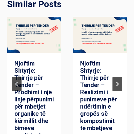
Similar Posts
Njoftim
Njoftim
Shtyrje:
Shtyrje:
Thirrje për
Thirrje për
Tender –
Tender –
Prodhimi i një
Realizimi i
linje përpunimi
punimeve për
për mbetjet
ndërtimin e
organike të
gropës së
kërmillit dhe
kompostimit
bimëve
të mbetjeve