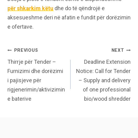
për shkarkim këtu
dhe do të qëndrojë e
aksesueshme deri në afatin e fundit për dorëzimin
e ofertave.
Post
PREVIOUS
NEXT
Thirrje për Tender –
Deadline Extension
navigation
Furnizimi dhe dorëzimi
Notice: Call for Tender
i pajisjeve për
– Supply and delivery
rigjenerimin/aktivizimin
of one professional
e baterive
bio/wood shredder