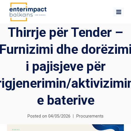
Skip
to
content
Thirrje për Tender –
Furnizimi dhe dorëzim
i pajisjeve për
rigjenerimin/aktivizimi
e baterive
Posted on
04/05/2026
Procurements