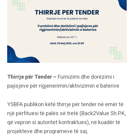
Thirrje për Tender –
Furnizimi dhe dorëzimi i
pajisjeve për rigjenerimin/aktivizimin e baterive
YSBFA publikon këtë thirrje për tender në emër të
një përfituesi të palës së tretë (Back2Value Sh.P.K,
që vepron si autoritet kontraktues), në kuadër të
projekteve dhe programeve të saj.