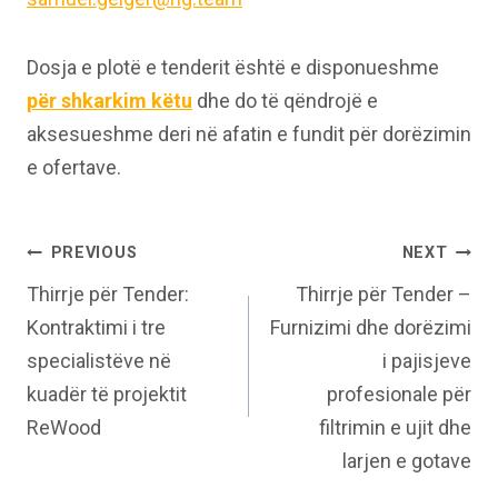
Dosja e plotë e tenderit është e disponueshme
për shkarkim këtu
dhe do të qëndrojë e
aksesueshme deri në afatin e fundit për dorëzimin
e ofertave.
Post
PREVIOUS
NEXT
Thirrje për Tender:
Thirrje për Tender –
navigation
Kontraktimi i tre
Furnizimi dhe dorëzimi
specialistëve në
i pajisjeve
kuadër të projektit
profesionale për
ReWood
filtrimin e ujit dhe
larjen e gotave