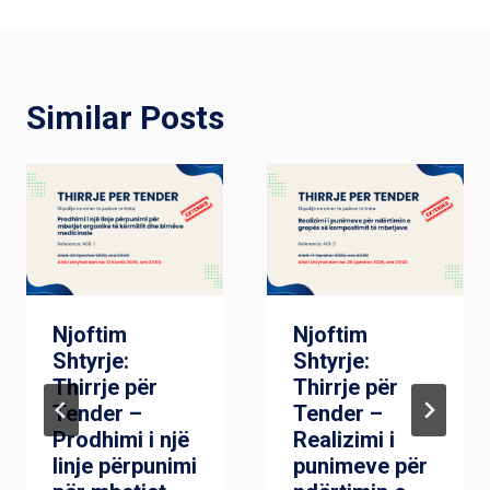
Similar Posts
Njoftim
Njoftim
Shtyrje:
Shtyrje:
Thirrje për
Thirrje për
Tender –
Tender –
Prodhimi i një
Realizimi i
linje përpunimi
punimeve për