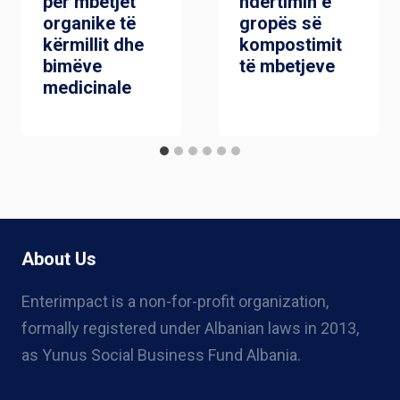
për mbetjet
ndërtimin e
organike të
gropës së
kërmillit dhe
kompostimit
bimëve
të mbetjeve
medicinale
About Us
Enterimpact is a non-for-profit organization,
formally registered under Albanian laws in 2013,
as Yunus Social Business Fund Albania.