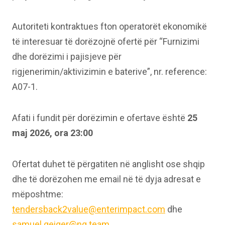
Autoriteti kontraktues fton operatorët ekonomikë
të interesuar të dorëzojnë ofertë për “Furnizimi
dhe dorëzimi i pajisjeve për
rigjenerimin/aktivizimin e baterive”, nr. reference:
A07-1.
Afati i fundit për dorëzimin e ofertave është
25
maj 2026, ora 23:00
Ofertat duhet të përgatiten në anglisht ose shqip
dhe të dorëzohen me email në të dyja adresat e
mëposhtme:
tendersback2value@enterimpact.com
dhe
samuel.geiger@ng.team